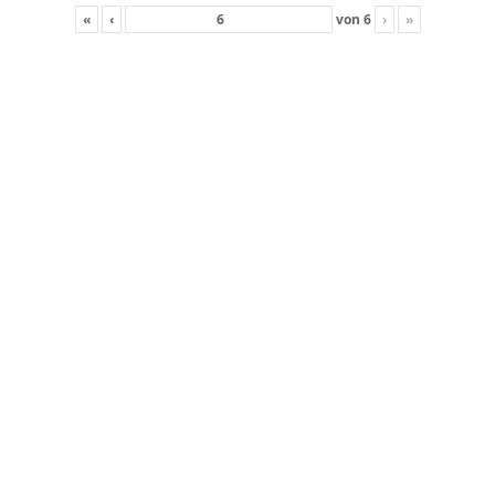
«
‹
von
6
›
»