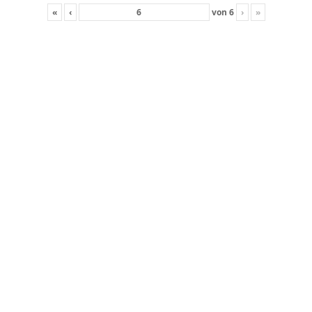
«
‹
von
6
›
»