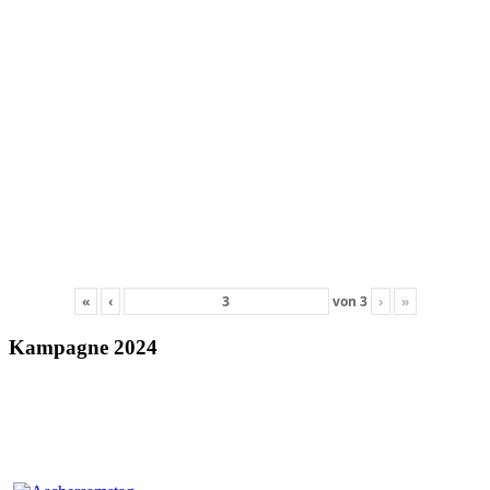
«
‹
von
3
›
»
Kampagne 2024