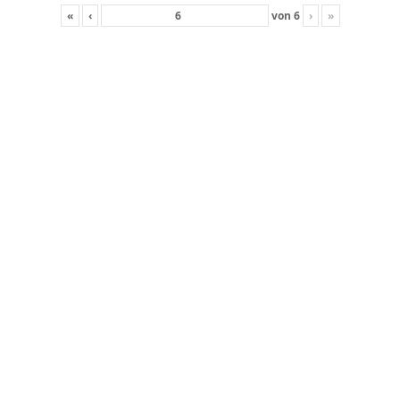
«
‹
von
6
›
»