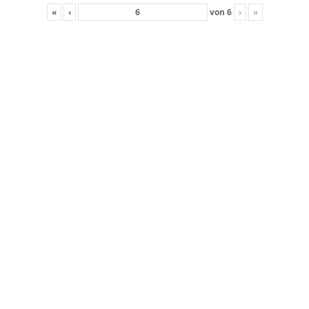
«
‹
von
6
›
»