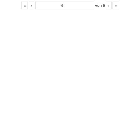
«
‹
von
6
›
»