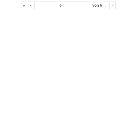
«
‹
von
6
›
»