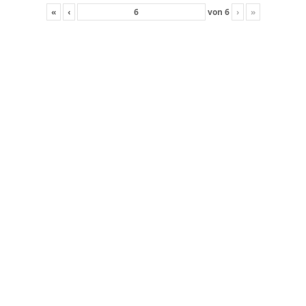
«
‹
von
6
›
»