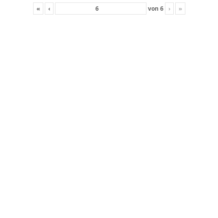
«
‹
von
6
›
»