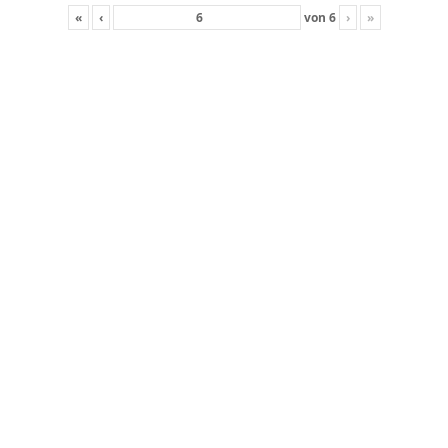
«
‹
von
6
›
»