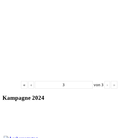
«
‹
von
3
›
»
Kampagne 2024