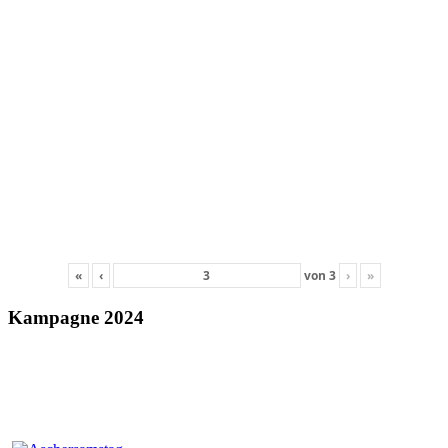
«
‹
von
3
›
»
Kampagne 2024