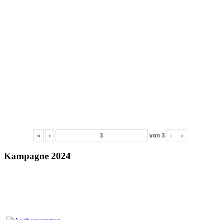
«
‹
von
3
›
»
Kampagne 2024