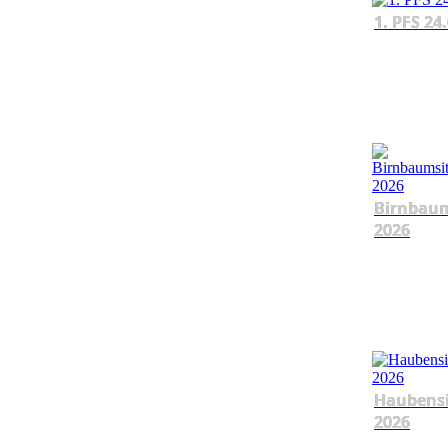
1. PFS 24
Birnbau
2026
Haubens
2026