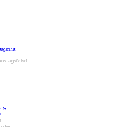
mstagsfahrt
e
nzlei