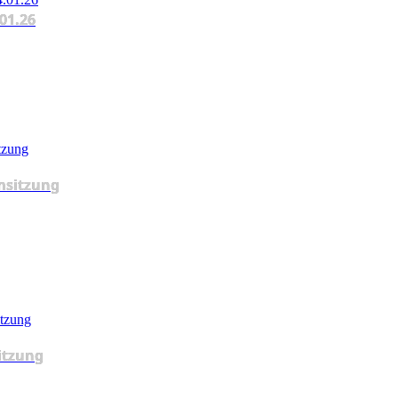
.01.26
msitzung
itzung