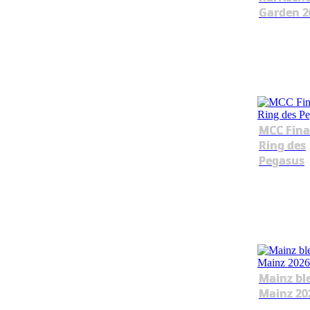
Garden 2
MCC Fina
Ring des
Pegasus
Mainz bl
Mainz 20