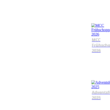
MCC
Frühsch
2026
Adventsf
2025