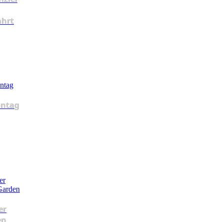
ahrt
ntag
er
en