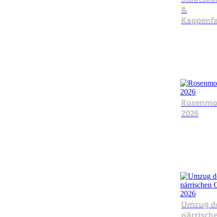
&
Kappenf
Rosenmo
2026
Umzug d
närrisch