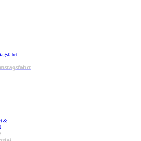
mstagsfahrt
e
nzlei