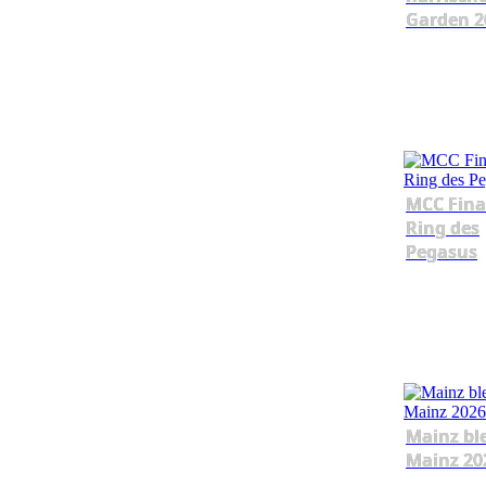
Garden 2
MCC Fina
Ring des
Pegasus
Mainz bl
Mainz 20