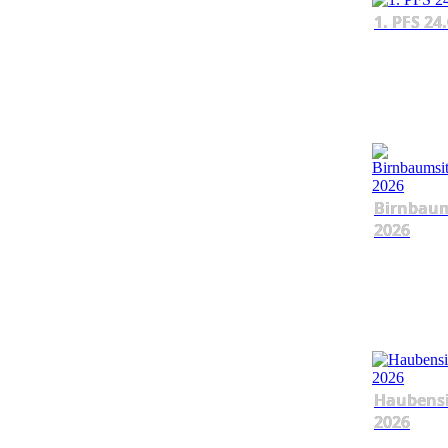
1. PFS 24
Birnbau
2026
Haubens
2026