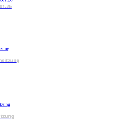
.01.26
msitzung
itzung