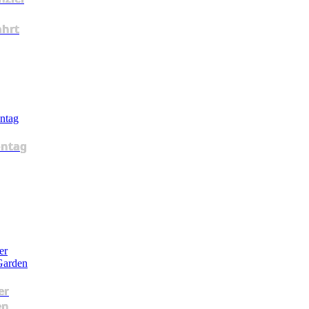
ahrt
ntag
er
en