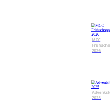
MCC
Frühsch
2026
Adventsf
2025