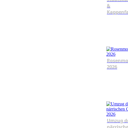
&
Kappenf
Rosenmo
2026
Umzug d
närrisch