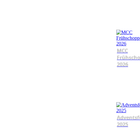
MCC
Frühsch
2026
Adventsf
2025