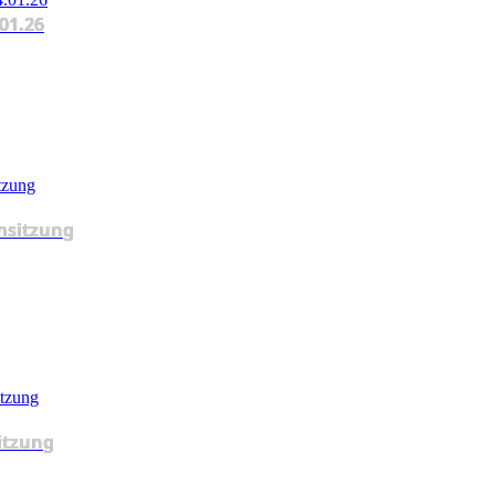
.01.26
msitzung
itzung