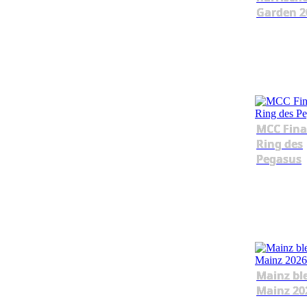
Garden 2
MCC Fina
Ring des
Pegasus
Mainz bl
Mainz 20