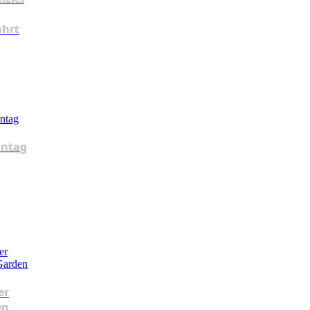
ahrt
ntag
er
en