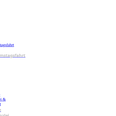
mstagsfahrt
e
nzlei