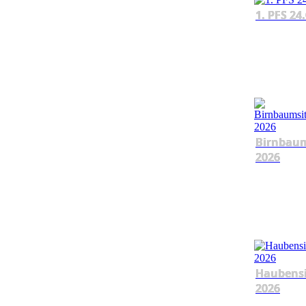
1. PFS 24
Birnbau
2026
Haubens
2026