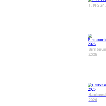
1. PFS 24
Birnbau
2026
Haubens
2026