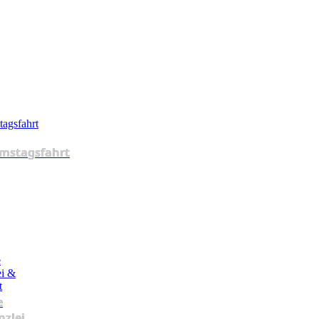
mstagsfahrt
e
nzlei