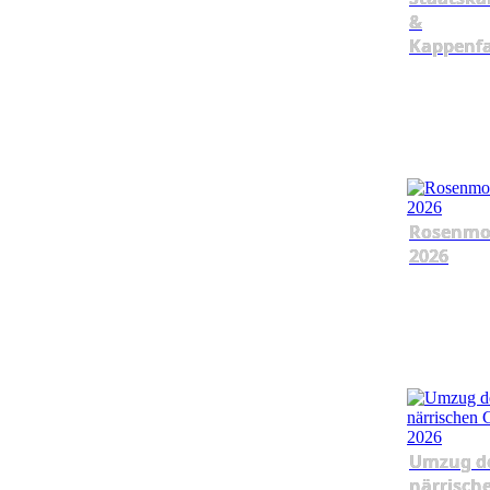
&
Kappenf
Rosenmo
2026
Umzug d
närrisch