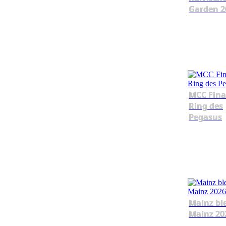
Garden 2
MCC Fina
Ring des
Pegasus
Mainz bl
Mainz 20