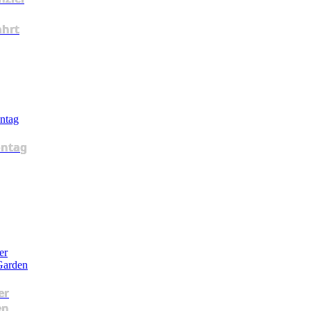
ahrt
ntag
er
en