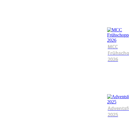
MCC
Frühsch
2026
Adventsf
2025