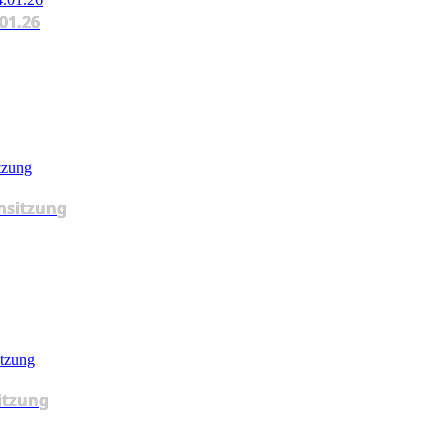
.01.26
msitzung
itzung