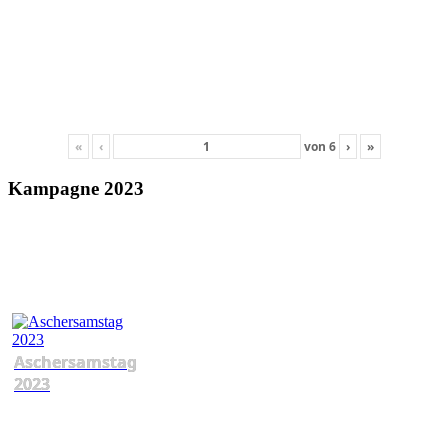
«
‹
von
6
›
»
Kampagne 2023
Aschersamstag
2023