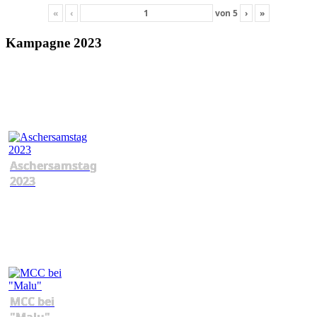
«
‹
von
5
›
»
Kampagne 2023
Aschersamstag
2023
MCC bei
"Malu"