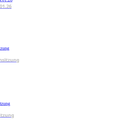
.01.26
msitzung
itzung