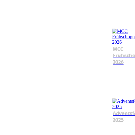
MCC
Frühsch
2026
Adventsf
2025