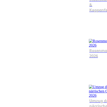
&
Kappenf
Rosenmo
2026
Umzug d
närrisch