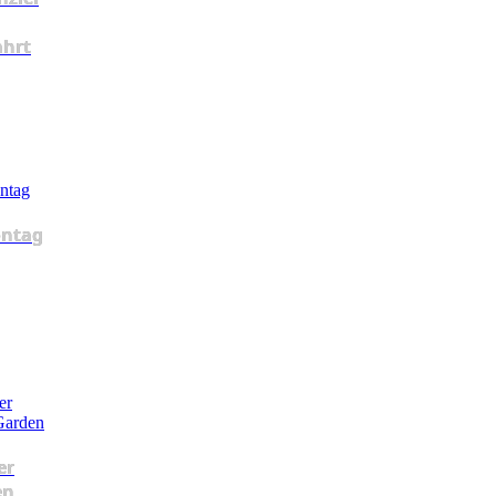
ahrt
ntag
er
en