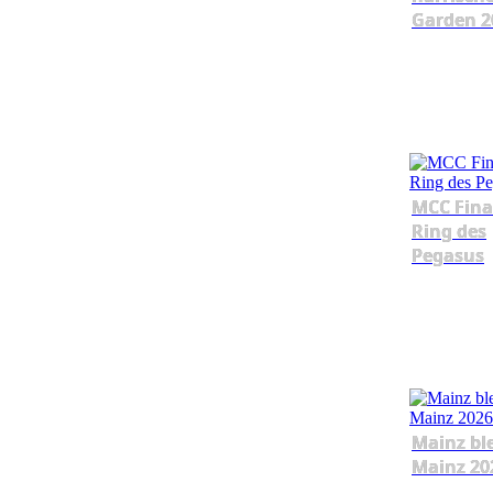
Garden 2
MCC Fina
Ring des
Pegasus
Mainz bl
Mainz 20