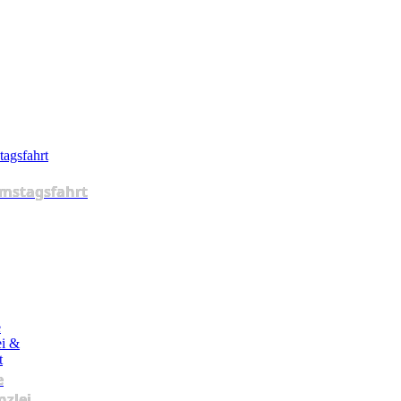
mstagsfahrt
e
nzlei