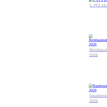
1. PFS 24
Birnbau
2026
Haubens
2026