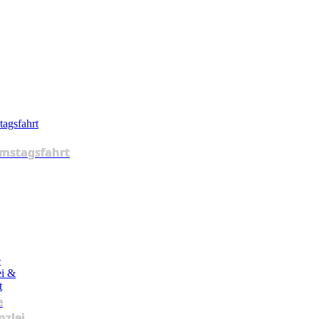
mstagsfahrt
e
nzlei