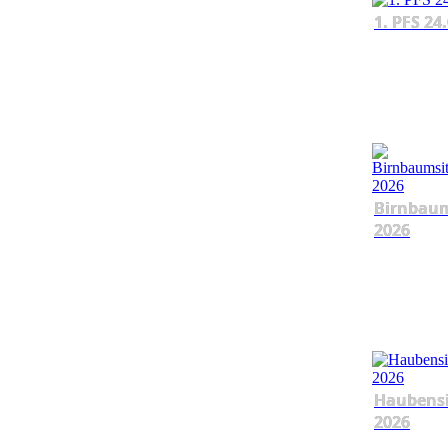
1. PFS 24
Birnbau
2026
Haubens
2026