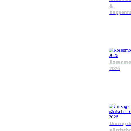
&
Kappenf
Rosenmo
2026
Umzug d
närrisch