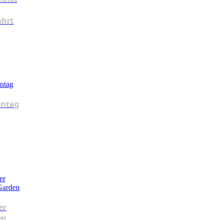
ahrt
ntag
er
en