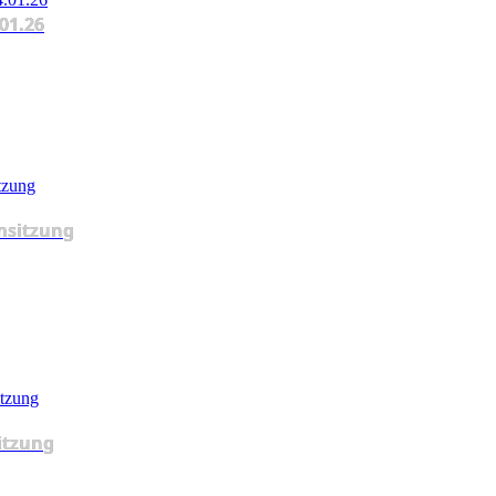
.01.26
msitzung
itzung