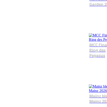
Garden 2
MCC Fina
Ring des
Pegasus
Mainz bl
Mainz 20