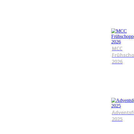
MCC
Frühsch
2026
Adventsf
2025