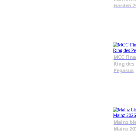
Garden 2
MCC Fina
Ring des
Pegasus
Mainz bl
Mainz 20