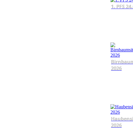
1. PFS 24
Birnbau
2026
Haubens
2026