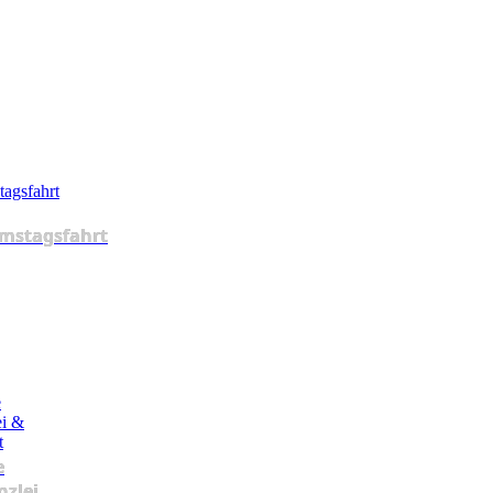
mstagsfahrt
e
nzlei