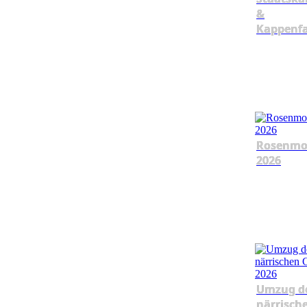
&
Kappenf
Rosenmo
2026
Umzug d
närrisch