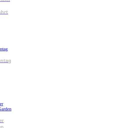
ahrt
ntag
er
en