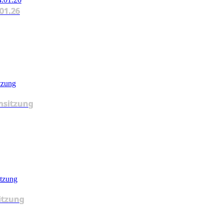
.01.26
msitzung
itzung