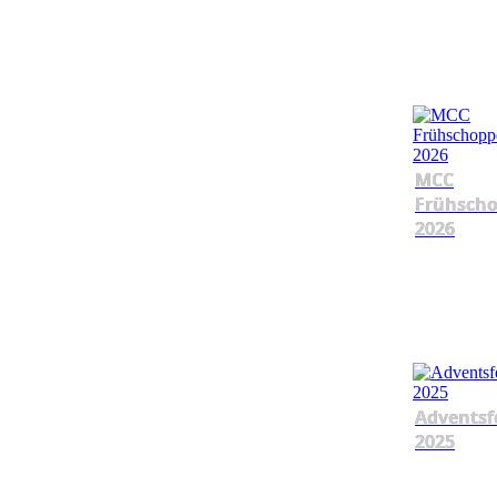
MCC
Frühsch
2026
Adventsf
2025