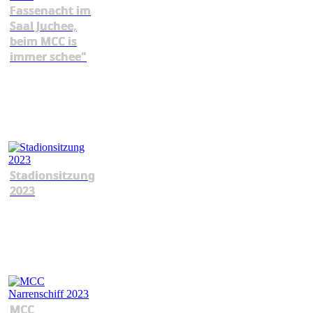
Fassenacht im
Saal Juchee,
beim MCC is
immer schee"
Stadionsitzung
2023
MCC