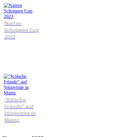
Narren
Schoppen Cup
2023
"Kölsche
Fründe" auf
Stippvisite in
Mainz