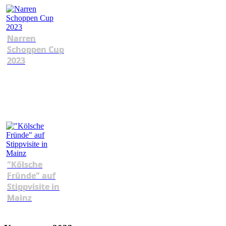
Narren
Schoppen Cup
2023
"Kölsche
Fründe" auf
Stippvisite in
Mainz