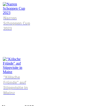
Narren
Schoppen Cup
2023
"Kölsche
Fründe" auf
Stippvisite in
Mainz