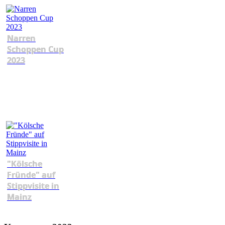
Narren
Schoppen Cup
2023
"Kölsche
Fründe" auf
Stippvisite in
Mainz