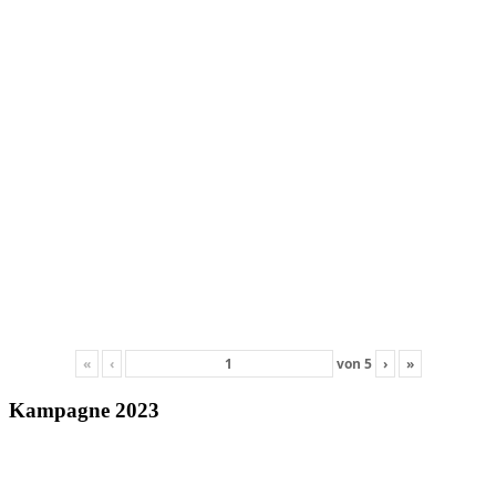
«
‹
von
5
›
»
Kampagne 2023