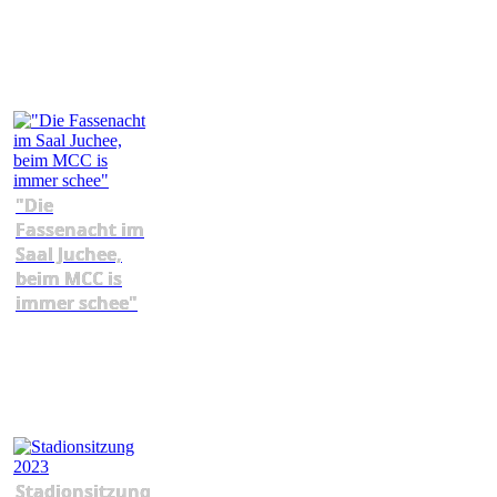
"Die
Fassenacht im
Saal Juchee,
beim MCC is
immer schee"
Stadionsitzung