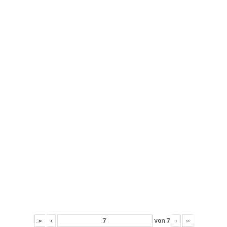
«
‹
von
7
›
»