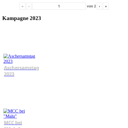
«
‹
von
2
›
»
Kampagne 2023
Aschersamstag
2023
MCC bei