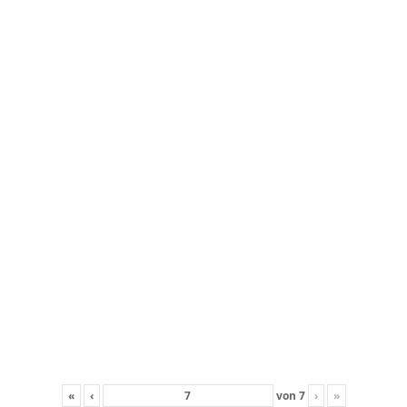
«
‹
von
7
›
»